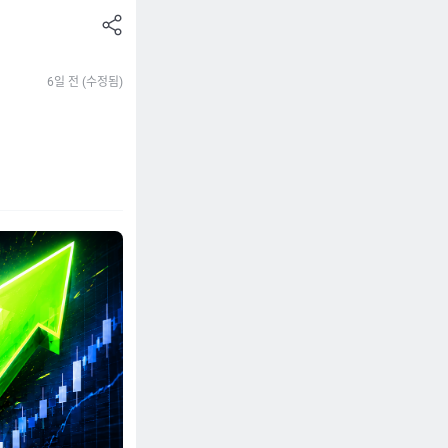
공
유
하
6일 전 (수정됨)
기