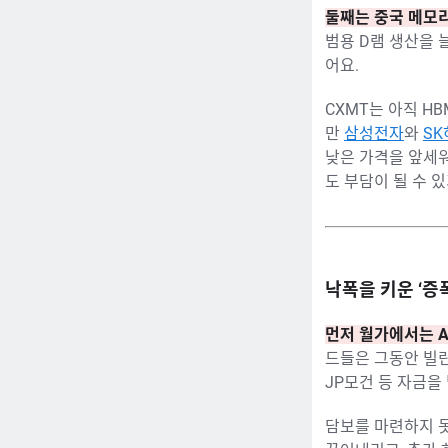
둘째는 중국 메모리
범용 D램 생산을
어요.
CXMT는 아직 H
만
삼성전자
와
S
낮은 가격을 앞세워
도 부담이 될 수 
낙폭을 키운 ‘증
먼저 월가에서는 
드들은 그동안 빌
JP모건 등 자금을
담보를 마련하지 못