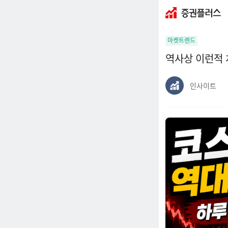
증
권
마켓트렌드
플
러
역사상 이런적 
스
인사이트