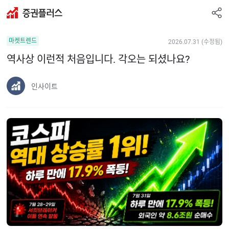
공
증
유
권
하
마켓트렌드
2026.07.31 (수정됨)
플
기
러
역사상 이런적 처음입니다. 각오는 되셨나요?
스
인사이트