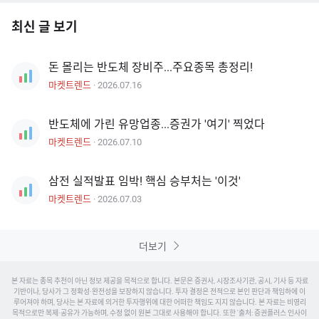
최신 글 보기
돈 몰리는 반도체 장비주...주요종목 총정리!
마켓트렌드
·
2026.07.16
반도체에 가린 유망업종...증권가 '여기' 찍었다
마켓트렌드
·
2026.07.10
삼전 실적발표 임박! 핵심 승부처는 '이것'
마켓트렌드
·
2026.07.03
더보기
본 자료는 종목 추천이 아닌 정보 제공을 목적으로 합니다. 본문은 증권사, 시장조사기관, 공시, 기사 등 자료
기반이나, 당사가 그 정확성·완전성을 보장하지 않습니다. 투자 결정은 전적으로 본인 판단과 책임하에 이
루어져야 하며, 당사는 본 자료에 의거한 투자행위에 대한 어떠한 책임도 지지 않습니다. 본 자료는 비영리
목적으로만 복제·공유가 가능하며, 수정 없이 원본 그대로 사용해야 합니다. 또한 '출처: 증권플러스
인사이