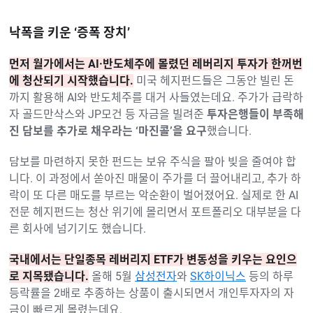
낙폭을 키운 ‘증폭 장치’
먼저 월가에서는 AI·반도체주에 몰렸던 레버리지 투자가 한꺼번
에 청산되기 시작했습니다.
미국 헤지펀드들은 그동안 빌린 돈
까지 활용해 AI와 반도체주를 대거 사들였는데요. 주가가 급락하
자 골드만삭스와 JP모건 등 자금을 빌려준
투자은행들이 부족해
진 담보를 추가로 채우라는 ‘마진콜’을 요구
했습니다.
담보를 마련하지 못한 펀드는 보유 주식을 팔아 빚을 줄여야 합
니다. 이 과정에서 쏟아진 매물이 주가를 더 끌어내리고, 추가 하
락이 또 다른 매도를 부르는 악순환이 벌어졌어요. 실제로 한 AI
전문 헤지펀드는 청산 위기에 몰리면서 포트폴리오 대부분을 다
른 회사에 넘기기도 했습니다.
국내에서는 단일종목 레버리지 ETF가 변동성을 키우는 요인으
로 지목됐습니다.
올해 5월
삼성전자
와
SK하이닉스
등의 하루
등락률을 2배로 추종하는 상품이 출시되면서 개인투자자의 자
금이 빠르게 몰렸는데요.