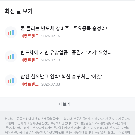
최신 글 보기
돈 몰리는 반도체 장비주...주요종목 총정리!
마켓트렌드
·
2026.07.16
반도체에 가린 유망업종...증권가 '여기' 찍었다
마켓트렌드
·
2026.07.10
삼전 실적발표 임박! 핵심 승부처는 '이것'
마켓트렌드
·
2026.07.03
더보기
본 자료는 종목 추천이 아닌 정보 제공을 목적으로 합니다. 본문은 증권사, 시장조사기관, 공시, 기사 등 자료
기반이나, 당사가 그 정확성·완전성을 보장하지 않습니다. 투자 결정은 전적으로 본인 판단과 책임하에 이
루어져야 하며, 당사는 본 자료에 의거한 투자행위에 대한 어떠한 책임도 지지 않습니다. 본 자료는 비영리
목적으로만 복제·공유가 가능하며, 수정 없이 원본 그대로 사용해야 합니다. 또한 '출처: 증권플러스
인사이