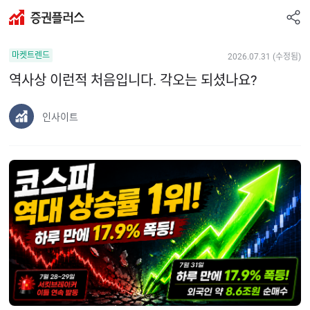
공
증
유
권
하
마켓트렌드
2026.07.31 (수정됨)
플
기
러
역사상 이런적 처음입니다. 각오는 되셨나요?
스
인사이트