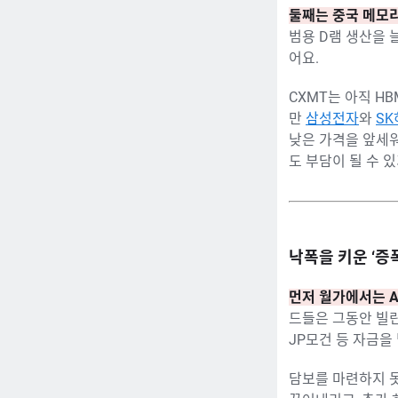
둘째는 중국 메모리
범용 D램 생산을
어요.
CXMT는 아직 H
만
삼성전자
와
S
낮은 가격을 앞세워
도 부담이 될 수 
낙폭을 키운 ‘증
먼저 월가에서는 
드들은 그동안 빌
JP모건 등 자금을
담보를 마련하지 못