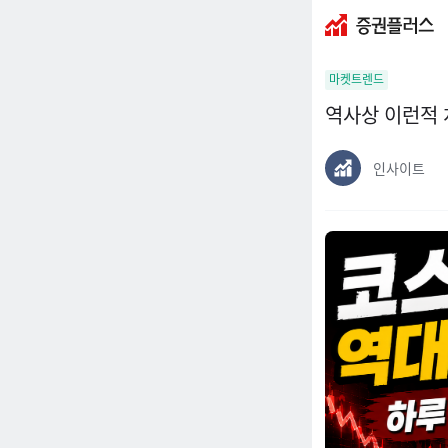
증
권
마켓트렌드
플
러
역사상 이런적 
스
인사이트