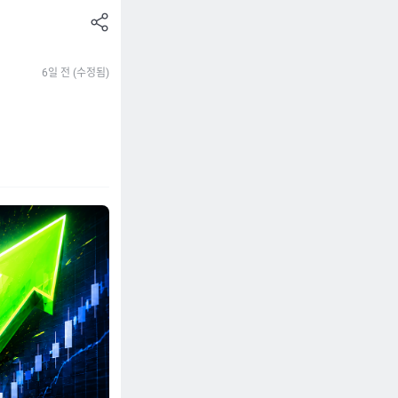
공
유
하
6일 전 (수정됨)
기