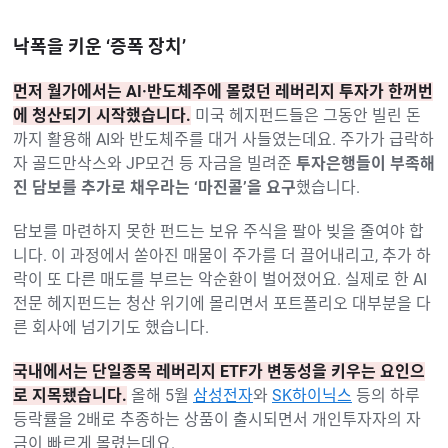
낙폭을 키운 ‘증폭 장치’
먼저 월가에서는 AI·반도체주에 몰렸던 레버리지 투자가 한꺼번
에 청산되기 시작했습니다.
미국 헤지펀드들은 그동안 빌린 돈
까지 활용해 AI와 반도체주를 대거 사들였는데요. 주가가 급락하
자 골드만삭스와 JP모건 등 자금을 빌려준
투자은행들이 부족해
진 담보를 추가로 채우라는 ‘마진콜’을 요구
했습니다.
담보를 마련하지 못한 펀드는 보유 주식을 팔아 빚을 줄여야 합
니다. 이 과정에서 쏟아진 매물이 주가를 더 끌어내리고, 추가 하
락이 또 다른 매도를 부르는 악순환이 벌어졌어요. 실제로 한 AI
전문 헤지펀드는 청산 위기에 몰리면서 포트폴리오 대부분을 다
른 회사에 넘기기도 했습니다.
국내에서는 단일종목 레버리지 ETF가 변동성을 키우는 요인으
로 지목됐습니다.
올해 5월
삼성전자
와
SK하이닉스
등의 하루
등락률을 2배로 추종하는 상품이 출시되면서 개인투자자의 자
금이 빠르게 몰렸는데요.