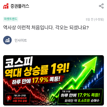
공
증
유
권
하
마켓트렌드
5일 전 (수정됨)
플
기
러
역사상 이런적 처음입니다. 각오는 되셨나요?
스
인사이트