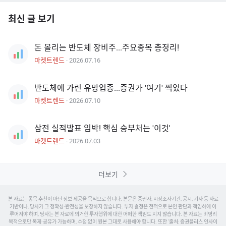
최신 글 보기
돈 몰리는 반도체 장비주...주요종목 총정리!
마켓트렌드
·
2026.07.16
반도체에 가린 유망업종...증권가 '여기' 찍었다
마켓트렌드
·
2026.07.10
삼전 실적발표 임박! 핵심 승부처는 '이것'
마켓트렌드
·
2026.07.03
더보기
본 자료는 종목 추천이 아닌 정보 제공을 목적으로 합니다. 본문은 증권사, 시장조사기관, 공시, 기사 등 자료
기반이나, 당사가 그 정확성·완전성을 보장하지 않습니다. 투자 결정은 전적으로 본인 판단과 책임하에 이
루어져야 하며, 당사는 본 자료에 의거한 투자행위에 대한 어떠한 책임도 지지 않습니다. 본 자료는 비영리
목적으로만 복제·공유가 가능하며, 수정 없이 원본 그대로 사용해야 합니다. 또한 '출처: 증권플러스
인사이