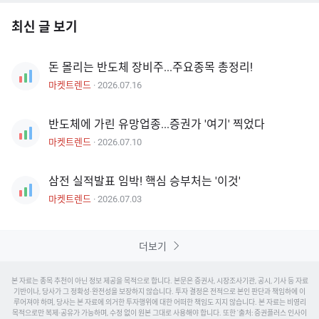
최신 글 보기
돈 몰리는 반도체 장비주...주요종목 총정리!
마켓트렌드
·
2026.07.16
반도체에 가린 유망업종...증권가 '여기' 찍었다
마켓트렌드
·
2026.07.10
삼전 실적발표 임박! 핵심 승부처는 '이것'
마켓트렌드
·
2026.07.03
더보기
본 자료는 종목 추천이 아닌 정보 제공을 목적으로 합니다. 본문은 증권사, 시장조사기관, 공시, 기사 등 자료
기반이나, 당사가 그 정확성·완전성을 보장하지 않습니다. 투자 결정은 전적으로 본인 판단과 책임하에 이
루어져야 하며, 당사는 본 자료에 의거한 투자행위에 대한 어떠한 책임도 지지 않습니다. 본 자료는 비영리
목적으로만 복제·공유가 가능하며, 수정 없이 원본 그대로 사용해야 합니다. 또한 '출처: 증권플러스
인사이