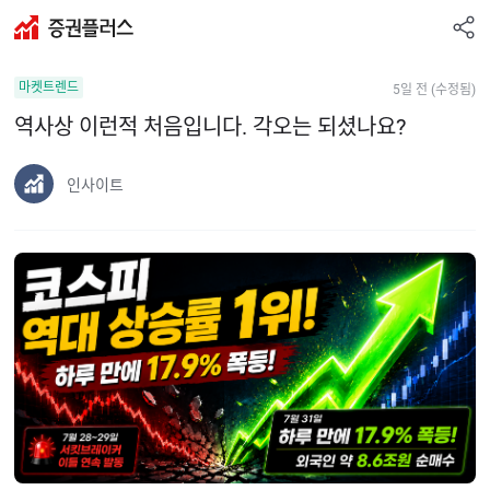
공
증
유
권
하
마켓트렌드
5일 전 (수정됨)
플
기
러
역사상 이런적 처음입니다. 각오는 되셨나요?
스
인사이트