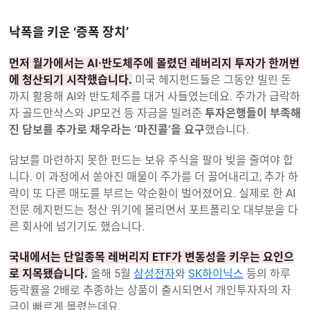
낙폭을 키운 ‘증폭 장치’
먼저 월가에서는 AI·반도체주에 몰렸던 레버리지 투자가 한꺼번
에 청산되기 시작했습니다.
미국 헤지펀드들은 그동안 빌린 돈
까지 활용해 AI와 반도체주를 대거 사들였는데요. 주가가 급락하
자 골드만삭스와 JP모건 등 자금을 빌려준
투자은행들이 부족해
진 담보를 추가로 채우라는 ‘마진콜’을 요구
했습니다.
담보를 마련하지 못한 펀드는 보유 주식을 팔아 빚을 줄여야 합
니다. 이 과정에서 쏟아진 매물이 주가를 더 끌어내리고, 추가 하
락이 또 다른 매도를 부르는 악순환이 벌어졌어요. 실제로 한 AI
전문 헤지펀드는 청산 위기에 몰리면서 포트폴리오 대부분을 다
른 회사에 넘기기도 했습니다.
국내에서는 단일종목 레버리지 ETF가 변동성을 키우는 요인으
로 지목됐습니다.
올해 5월
삼성전자
와
SK하이닉스
등의 하루
등락률을 2배로 추종하는 상품이 출시되면서 개인투자자의 자
금이 빠르게 몰렸는데요.