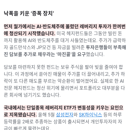
낙폭을 키운 ‘증폭 장치’
먼저 월가에서는 AI·반도체주에 몰렸던 레버리지 투자가 한꺼번
에 청산되기 시작했습니다.
미국 헤지펀드들은 그동안 빌린 돈
까지 활용해 AI와 반도체주를 대거 사들였는데요. 주가가 급락하
자 골드만삭스와 JP모건 등 자금을 빌려준
투자은행들이 부족해
진 담보를 추가로 채우라는 ‘마진콜’을 요구
했습니다.
담보를 마련하지 못한 펀드는 보유 주식을 팔아 빚을 줄여야 합
니다. 이 과정에서 쏟아진 매물이 주가를 더 끌어내리고, 추가 하
락이 또 다른 매도를 부르는 악순환이 벌어졌어요. 실제로 한 AI
전문 헤지펀드는 청산 위기에 몰리면서 포트폴리오 대부분을 다
른 회사에 넘기기도 했습니다.
국내에서는 단일종목 레버리지 ETF가 변동성을 키우는 요인으
로 지목됐습니다.
올해 5월
삼성전자
와
SK하이닉스
등의 하루
등락률을 2배로 추종하는 상품이 출시되면서 개인투자자의 자
금이 빠르게 몰렸는데요.