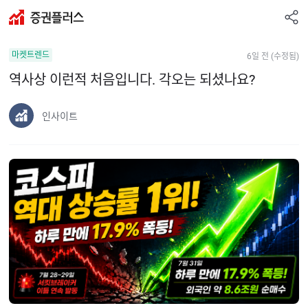
공
증
유
권
하
마켓트렌드
6일 전 (수정됨)
플
기
러
역사상 이런적 처음입니다. 각오는 되셨나요?
스
인사이트