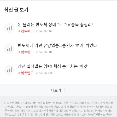
최신 글 보기
돈 몰리는 반도체 장비주...주요종목 총정리!
마켓트렌드
·
2026.07.16
반도체에 가린 유망업종...증권가 '여기' 찍었다
마켓트렌드
·
2026.07.10
삼전 실적발표 임박! 핵심 승부처는 '이것'
마켓트렌드
·
2026.07.03
더보기
본 자료는 종목 추천이 아닌 정보 제공을 목적으로 합니다. 본문은 증권사, 시장조사기관, 공시, 기사 등 자료
기반이나, 당사가 그 정확성·완전성을 보장하지 않습니다. 투자 결정은 전적으로 본인 판단과 책임하에 이
루어져야 하며, 당사는 본 자료에 의거한 투자행위에 대한 어떠한 책임도 지지 않습니다. 본 자료는 비영리
목적으로만 복제·공유가 가능하며, 수정 없이 원본 그대로 사용해야 합니다. 또한 '출처: 증권플러스
인사이